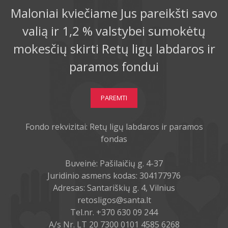
Maloniai kviečiame Jus pareikšti savo
valią ir 1,2 % valstybei sumokėtų
mokesčių skirti Retų ligų labdaros ir
paramos fondui
PAREMTI
Fondo rekvizitai: Retų ligų labdaros ir paramos
fondas
Buveinė: Pašilaičių g. 4-37
Juridinio asmens kodas: 304177976
Adresas: Santariškių g. 4, Vilnius
retosligos@santa.lt
Tel.nr. +370 630 09 244
A/s Nr. LT 20 7300 0101 4585 6268