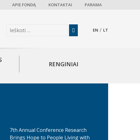
APIE FONDĄ
KONTAKTAI
PARAMA
EN
LT
S
RENGINIAI
7th Annual Conference Research
Brings Hope to People Living with