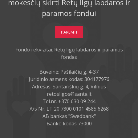
mokesčių skirti Retų ligų labdaros ir
paramos fondui
PAREMTI
Fondo rekvizitai: Retų ligų labdaros ir paramos
fondas
Buveinė: Pašilaičių g. 4-37
Juridinio asmens kodas: 304177976
Adresas: Santariškių g. 4, Vilnius
retosligos@santa.lt
Tel.nr. +370 630 09 244
A/s Nr. LT 20 7300 0101 4585 6268
AB bankas "Swedbank"
Banko kodas 73000