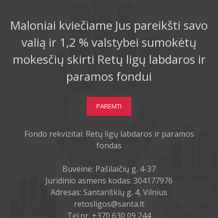
Maloniai kviečiame Jus pareikšti savo
valią ir 1,2 % valstybei sumokėtų
mokesčių skirti Retų ligų labdaros ir
paramos fondui
PAREMTI
Fondo rekvizitai: Retų ligų labdaros ir paramos
fondas
Buveinė: Pašilaičių g. 4-37
Juridinio asmens kodas: 304177976
Adresas: Santariškių g. 4, Vilnius
retosligos@santa.lt
Tel.nr. +370 630 09 244