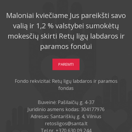
Maloniai kviečiame Jus pareikšti savo
valią ir 1,2 % valstybei sumokėtų
mokesčių skirti Retų ligų labdaros ir
paramos fondui
PAREMTI
Fondo rekvizitai: Retų ligų labdaros ir paramos
fondas
Buveinė: Pašilaičių g. 4-37
Juridinio asmens kodas: 304177976
Adresas: Santariškių g. 4, Vilnius
retosligos@santa.lt
Tel.nr. +370 630 09 244