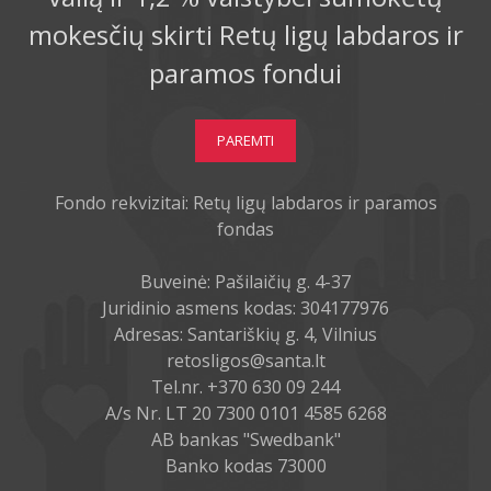
mokesčių skirti Retų ligų labdaros ir
paramos fondui
PAREMTI
Fondo rekvizitai: Retų ligų labdaros ir paramos
fondas
Buveinė: Pašilaičių g. 4-37
Juridinio asmens kodas: 304177976
Adresas: Santariškių g. 4, Vilnius
retosligos@santa.lt
Tel.nr. +370 630 09 244
A/s Nr. LT 20 7300 0101 4585 6268
AB bankas "Swedbank"
Banko kodas 73000