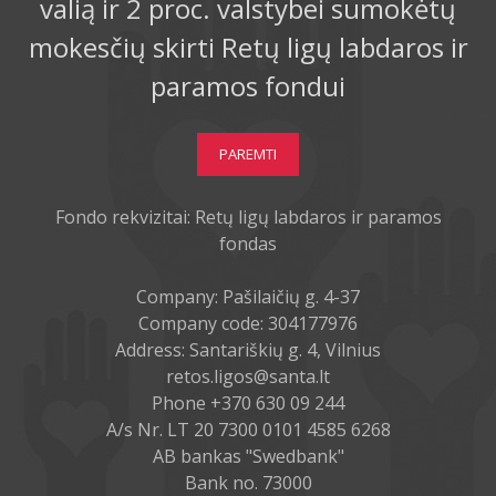
valią ir 2 proc. valstybei sumokėtų
mokesčių skirti Retų ligų labdaros ir
paramos fondui
PAREMTI
Fondo rekvizitai: Retų ligų labdaros ir paramos
fondas
Company: Pašilaičių g. 4-37
Company code: 304177976
Address: Santariškių g. 4, Vilnius
retos.ligos@santa.lt
Phone +370 630 09 244
A/s Nr. LT 20 7300 0101 4585 6268
AB bankas "Swedbank"
Bank no. 73000