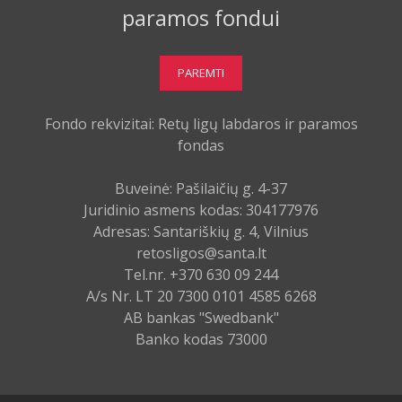
paramos fondui
PAREMTI
Fondo rekvizitai: Retų ligų labdaros ir paramos
fondas
Buveinė: Pašilaičių g. 4-37
Juridinio asmens kodas: 304177976
Adresas: Santariškių g. 4, Vilnius
retosligos@santa.lt
Tel.nr. +370 630 09 244
A/s Nr. LT 20 7300 0101 4585 6268
AB bankas "Swedbank"
Banko kodas 73000