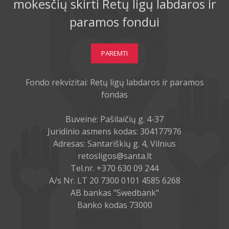
mokesčių skirti Retų ligų labdaros ir
paramos fondui
PAREMTI
Fondo rekvizitai: Retų ligų labdaros ir paramos
fondas
Buveinė: Pašilaičių g. 4-37
Juridinio asmens kodas: 304177976
Adresas: Santariškių g. 4, Vilnius
retosligos@santa.lt
Tel.nr. +370 630 09 244
A/s Nr. LT 20 7300 0101 4585 6268
AB bankas "Swedbank"
Banko kodas 73000